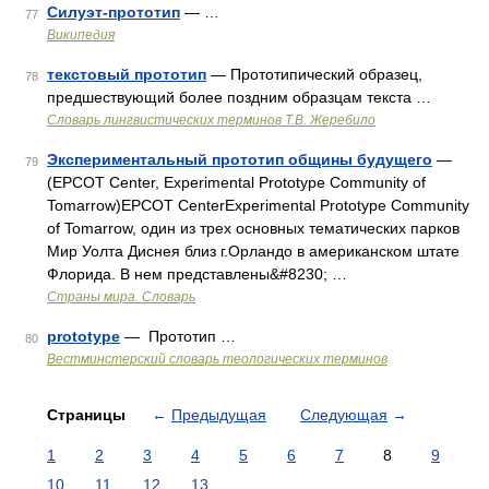
Силуэт-прототип
— …
77
Википедия
текстовый прототип
— Прототипический образец,
78
предшествующий более поздним образцам текста …
Словарь лингвистических терминов Т.В. Жеребило
Экспериментальный прототип общины будущего
—
79
(EPCOT Center, Experimental Prototype Community of
Tomarrow)EPCOT CenterExperimental Prototype Community
of Tomarrow, один из трех основных тематических парков
Мир Уолта Диснея близ г.Орландо в американском штате
Флорида. В нем представлены&#8230; …
Страны мира. Словарь
prototype
— Прототип …
80
Вестминстерский словарь теологических терминов
Страницы
←
Предыдущая
Следующая
→
1
2
3
4
5
6
7
8
9
10
11
12
13