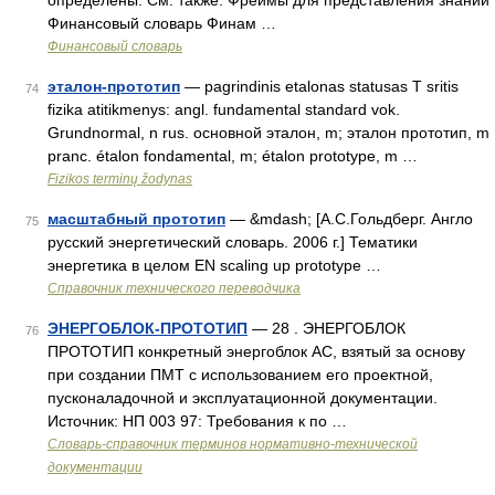
определены. См. также: Фреймы для представления знаний
Финансовый словарь Финам …
Финансовый словарь
эталон-прототип
— pagrindinis etalonas statusas T sritis
74
fizika atitikmenys: angl. fundamental standard vok.
Grundnormal, n rus. основной эталон, m; эталон прототип, m
pranc. étalon fondamental, m; étalon prototype, m …
Fizikos terminų žodynas
масштабный прототип
— &mdash; [А.С.Гольдберг. Англо
75
русский энергетический словарь. 2006 г.] Тематики
энергетика в целом EN scaling up prototype …
Справочник технического переводчика
ЭНЕРГОБЛОК-ПРОТОТИП
— 28 . ЭНЕРГОБЛОК
76
ПРОТОТИП конкретный энергоблок АС, взятый за основу
при создании ПМТ с использованием его проектной,
пусконаладочной и эксплуатационной документации.
Источник: НП 003 97: Требования к по …
Словарь-справочник терминов нормативно-технической
документации